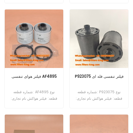
لنگ نام تجاری: جایگزین Hifi
جایگزین ایوکو حداقل سفارش:
حداقل سفارش: 20 عدد
20 عدد فیلتر هوای تنفسی با کد
مرجع P566130 AF25895 با
شماره 5801962827 برای
کامیون‌های ایویکو Trakker 480،
Trakker 720T38، Trakker
720T41، Trakker 720T42،
Trakker 720T44، Trakker
720T45، Trakker 720T48
قابل استفاده است.
P923075 فیلتر تنفسی فله ای
فیلتر هوای تنفسی AF4895
شماره قطعه: P923075 نوع
شماره قطعه: AF4895 نوع
قطعه: فیلتر هواکش نام تجاری:
قطعه: فیلتر هواکش نام تجاری:
جایگزین دونالدسون حداقل
جایگزین ناوگان حداقل سفارش:
سفارش: 20 عدد
20 عدد