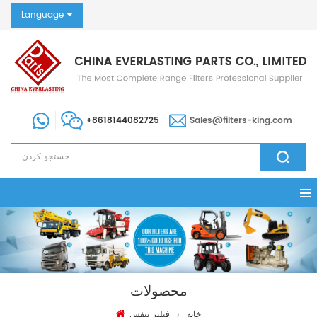
Language
+8618144082725
Sales@filters-king.com
محصولات
خانه
فیلتر تنفس