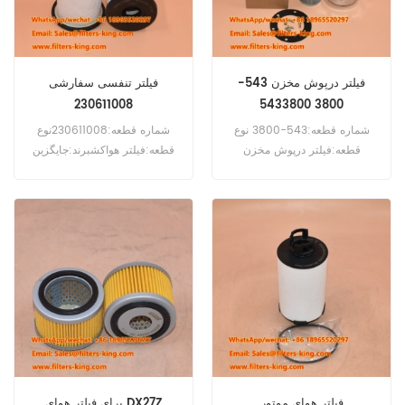
فیلتر درپوش مخزن 543-
فیلتر تنفسی سفارشی
230611008
3800 5433800
شماره قطعه:543-3800 نوع
شماره قطعه:230611008نوع
قطعه:فیلتر درپوش مخزن
قطعه:فیلتر هواکشبرند:جایگزین
برند:جایگزین Caterpillar حداقل
Kohlerحداقل مقدار سفارش:۲۰
مقدار سفارش:۲۰ عدد
عددسازگاری:ژنراتور Kohler.
فیلتر هوای موتور
برای فیلتر هوای DX27Z