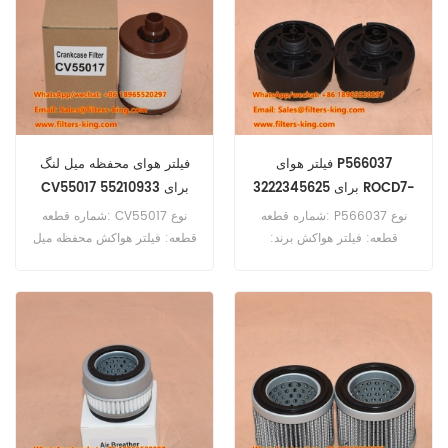
فیلتر هوای P566037
فیلتر هوای محفظه میل لنگ
3222345625 برای ROCD7-
CV55017 55210933 برای
DP1100I
11
شماره قطعه: P566037 نوع
شماره قطعه: CV55017 نوع
قطعه: فیلتر هواکش برند:
قطعه: فیلتر هواکش محفظه میل
جایگزین اطلس کوپکو حداقل
لنگ نام تجاری: جایگزین ناوگان
سفارش: 20 عدد مرجع تطبیقی
حداقل سفارش: 20 عدد مرجع
فیلتر هواکش P566037، شماره
تقاطع فیلتر هواکش محفظه میل
سریال 3222345625، قابل
لنگ CV55017، شماره
استفاده برای اطلس کوپکو
55210933، برای ساندویک
ROCD7-11.
DI550 DP1100I استفاده شود.