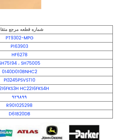
شماره قطعه مرجع متقا
PT9302-MPG
P163903
HF6278
SH75194
،
SH75005
0140D010BNHC2
PI3245PSVST10
216FKS3H HC2216FKS4H
۹۲۹۸۹۹
R901025298
D61B20DB