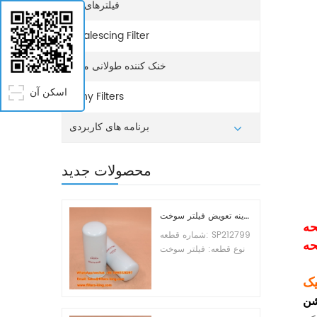
فیلترهای آب
Coalescing Filter
خنک کننده طولانی مدت
اسکن آن
Sany Filters
برنامه های کاربردی
محصولات جدید
هزینه تعویض فیلتر سوخت SP212799
ه
شماره قطعه: SP212799
ه
نوع قطعه: فیلتر سوخت
نام تجاری: جایگزین
لیوگانگ حداقل سفارش:
یک
60 عدد سازگاری:
شن
تجهیزات لیوگانگ.