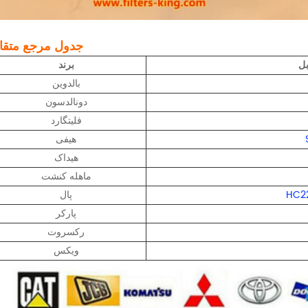
جدول مرجع متقا
بل
برند
بالدوین
دونالدسون
فلیتگارد
هیفی
هیداک
ماهله کنشت
HC2
پال
پارکر
رکسروت
ویکس