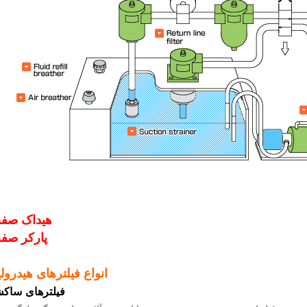
هیداک
صفح
پارکر
صفح
انواع فیلترهای هیدرول
فیلترهای ساک