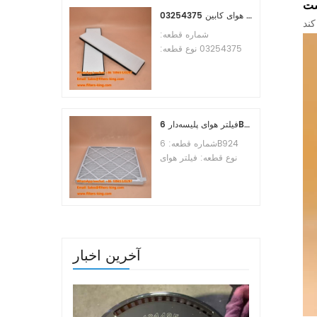
شت
MOQ:60pcs
مرجع متقابل فیلتر هوای کابین 03254375
شماره قطعه:
03254375 نوع قطعه:
فیلتر هوای کابین نام
تجاری: جایگزین
Manitowoc حداقل
سفارش: 20 عدد
فیلتر هوای پلیسه‌دار 6B924 MERV 8
شماره قطعه: 6B924
نوع قطعه: فیلتر هوای
پلیسه دار امتیاز MERV: 8
نام تجاری: تعویض هواساز
حداقل سفارش: 20 عدد
آخرین اخبار