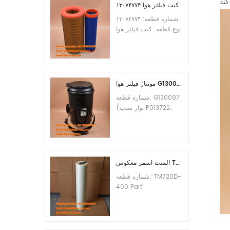
کیت فیلتر هوا ۱۳۰۷۴۷۷۴
شماره قطعه: ۱۳۰۷۴۷۷۴
نوع قطعه: کیت فیلتر هوا
نام تجاری: جایگزینی
Weichai حداقل
سفارش: 20 عدد
مونتاژ فیلتر هوا G130097 P537876 P5357877
شماره قطعه: G130097
(نوار نصب P013722،
مجموعه کاور P538259،
گیره P776033) نوع
قطعه: مجموعه فیلتر هوا
نام تجاری: جایگزین
دونالدسون حداقل
المنت اسمز معکوس TM720D-400 TM720D400
سفارش: 20 عدد
شماره قطعه: TM720D-
400 Part
Type:Reverse
Osmosis Element
Brand:Toray
Replacement