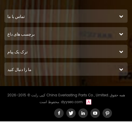
تماس با ما
برچسب های داغ
ترک یک پیام
ما را دنبال کنید
کپی رایت © 2015-2026 China Everlasting Parts Co., Limited..همه حقوق
dyyseo.com
محفوظ است.