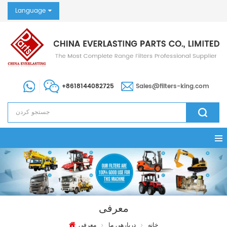
Language
+8618144082725
Sales@filters-king.com
معرفی
خانه
دربارهی ما
معرفی