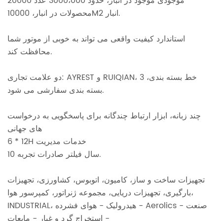
20000 موجودی موجود در انبار، حدود 3000،000 عدد
محصولات در انبار، 10000M2 انبار.
استاندارد کیفیت واقعی می تواند به خوبی از موتور شما
محافظت کند.
دو علامت تجاری: AYREST و RUIQIAN، 3 خط بسته بندی،
بسته بندی سفارشی می شود.
چند زبانه، ابزار ارتباط چندگانه برای پاسخگویی به درخواست
های جهانی
6 * 12H خدمات مدیریت
10 سال فیلتر صادرات تجربه.
تجهیزات ساخت و ساز، کامیون، اتوبوس، کشاورزی، تجهیزات
بارگیری، تجهیزات دریایی، مجموعه ژنراتور، کمپرسور هوا،
Aerolics - صنعت
-
INDUSTRIAL، هیدرولیک
-
هوای فشرده
- استخراج گرد و غبار - مایعات