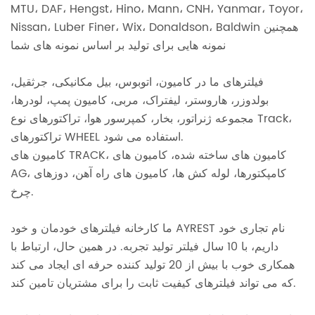
MTU، DAF، Hengst، Hino، Mann، CNH، Yanmar، Toyor،
Nissan، Luber Finer، Wix، Donaldson، Baldwin همچنین
نمونه هایی برای تولید بر اساس نمونه های شما
فیلترهای ما در کامیون، اتوبوس، بیل مکانیکی، جرثقیل،
بولدوزر، هاروستر، لیفتراک، مربی، کامیون پمپ، لودرها،
مجموعه ژنراتور، بخار، کمپرسور هوا، تراکتورهای نوع Track،
تراکتورهای WHEEL استفاده می شود.
کامیون های TRACK، کامیون های ساخته شده، کامیون های
AG، کامپکتورها، لوله کش ها، کامیون های راه آهن، دوزهای
چرخ.
ما کارخانه فیلترهای خودمان و خود AYREST نام تجاری خود
داریم، با 10 سال فیلتر تولید تجربه. در همین حال، ارتباط با
همکاری خوب با بیش از 20 تولید کننده حرفه ای ایجاد می کند
که می تواند فیلترهای کیفیت ثابت را برای مشتریان تامین کند.