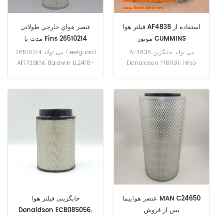
فیلتر هوا AF4838 استفاده از
عنصر هواي خارجي طولاني
موتور CUMMINS
مدت با Fins 26510214
AF4838 می تواند جایگزین
26510214 می تواند Fleetguard
AF1733KM، Baldwin LL2418-
Donaldson P181191، Hino
17801-2800، Kawasaki
FN، Donaldson P181059 را
30980-70070، Kobelco
جایگزین کند. نام قسمت: فیلتر
2446R312S2، Komatsu 600-
هوا شماره قطعه: 26510214
181-6820، میتسوبیشی
برند: پرکینز
ME033603 باشد. نام قسمت:
فیلتر هوا شماره پورت: AF4838
نام تجاری: Fleetguard
عنصر هواپیما MAN C24650
جایگزینی فیلتر هوا
پس از فروش
Donaldson ECB085056،