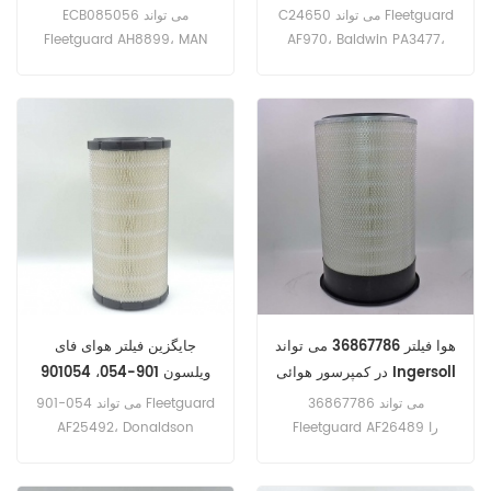
B085056
C24650 می تواند Fleetguard
ECB085056 می تواند
Fleetguard AH8899، MAN
AF970، Baldwin PA3477،
51083040015، 51083010015،
Donaldson P772507،
DEUTZ 04228706، SCANIA
SCANIA 365727، HANOMAG-
HENSCHEL 195946201،
1529410 را جایگزین کند. نام
Faunfrch 746385، DAF
قسمت: فیلتر هوا شماره پورت:
110376 را جایگزین کند. شماره
ECB085056، B085056
قطعه: C24650 نام قطعات:
مارک: دونالدسون
فیلتر هوا مارک: MANN
هوا فیلتر 36867786 می تواند
جایگزین فیلتر هوای فای
در کمپرسور هوائی Ingersoll
ویلسون 901-054، 901054
Rand استفاده شود
36867786 می تواند
901-054 می تواند Fleetguard
Fleetguard AF26489 را
AF25492، Donaldson
جایگزین کند. شماره قطعه:
P777638، Baldwin RS3884،
36867786 نام قطعات: فیلتر
Perkins 26510353، J.C.