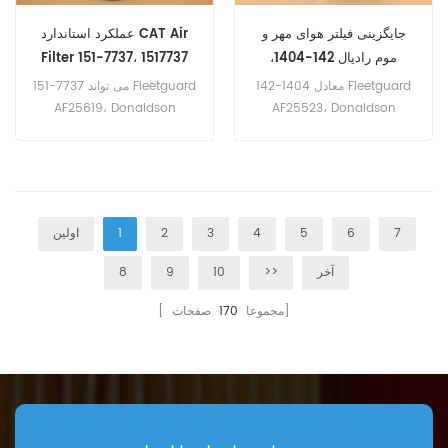
جایگزینی فیلتر هوای مهر و
عملکرد استاندارد CAT Air
موم رادیال 142-1404،
Filter 151-7737، 1517737
1421404
142-1404 معادل Fleetguard
151-7737 می تواند Fleetguard
AF25619، Donaldson
AF25523، Donaldson
P777871، Baldwin RS3826،
P537877، Baldwin RS3745،
John Deere AT175224 است.
Volvo 11033998-3 را جایگزین
شماره قطعه: 142-1404،
کند. شماره قطعه: 151-7737،
1421404 نام قسمت: فیلتر هوا
1517737 نام قسمت: فیلتر هوا
مارک: کاترپیلار
مارک: کاترپیلار
7
6
5
4
3
2
1
اولین
آخر
>>
10
9
8
صفحات]
[ مجموعا
170