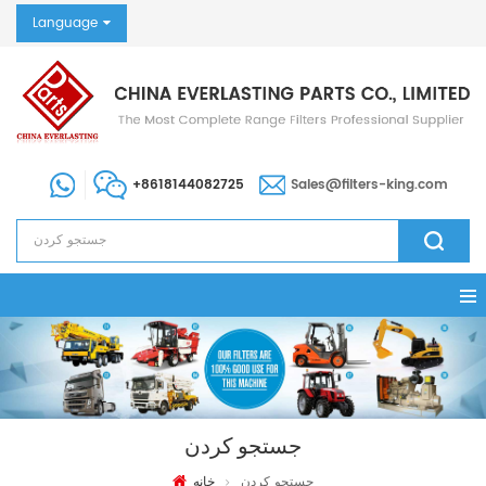
Language
+8618144082725
Sales@filters-king.com
جستجو کردن
جستجو کردن
خانه