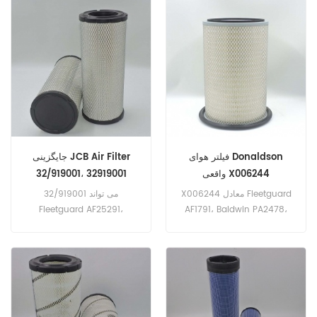
هوا نام تجاری: Ingersoll Rand
Bamford 32/912901 را
جایگزین کند. شماره قطعه: 901-
054 نام قطعات: فیلتر هوا نام
تجاری: FG Wilson
فیلتر هوای Donaldson
جایگزینی JCB Air Filter
واقعی X006244
32/919001، 32919001
X006244 معادل Fleetguard
32/919001 می تواند
Fleetguard AF25291،
AF1791، Baldwin PA2478،
Baldwin RS3542،
Komatsu 612-881-7320
است. شماره بخش: X006244
Donaldson P772579 را
نام قسمت: فیلتر هوا مارک:
جایگزین کند. شماره قطعه:
دونالدسون
32/919001، 32919001 نام
قطعات: فیلتر هوا مارک: JCB