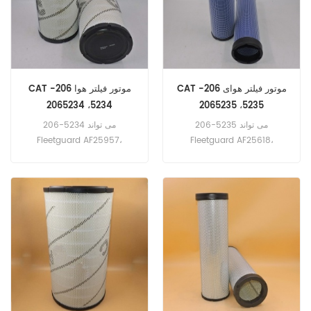
CAT موتور فیلتر هوای 206-
CAT موتور فیلتر هوا 206-
5234، 2065234
5235، 2065235
206-5235 می تواند
206-5234 می تواند
Fleetguard AF25957،
Fleetguard AF25618،
Donaldson P780522،
Donaldson P780523،
Baldwin RS5334، Komatsu
Baldwin RS5335، Komatsu
600-185-2510، 600-185-
600-185-2500، 600-185-
2520 را جایگزین کند. شماره
2500 را جایگزین کند. شماره
قطعه: 206-5235، 2065235
قطعه: 206-5234، 2065234
نام قسمت: فیلتر هوا مارک:
نام قسمت: فیلتر هوا مارک:
کاترپیلار
کاترپیلار