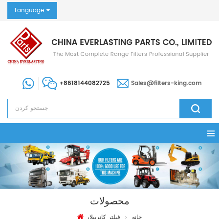
Language
+8618144082725
Sales@filters-king.com
محصولات
خانه
فیلتر کاترپیلار