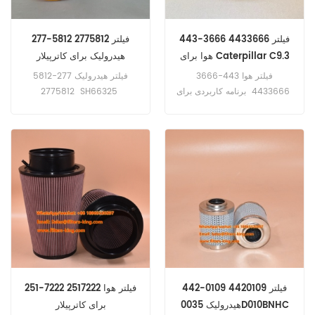
443-3666 4433666 فیلتر
277-5812 2775812 فیلتر
هوا برای Caterpillar C9.3
هیدرولیک برای کاترپیلار
فیلتر هوا 443-3666
فیلتر هیدرولیک 277-5812
4433666 برنامه کاربردی برای
2775812 SH66325
Application For Caterpillar
Caterpillar C9.3.
793D.
442-0109 4420109 فیلتر
251-7222 2517222 فیلتر هوا
هیدرولیک 0035D010BNHC
برای کاترپیلار