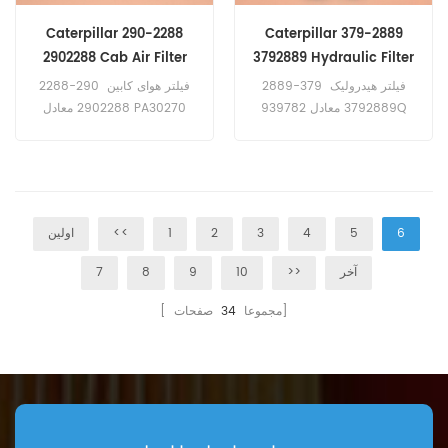
Caterpillar 290-2288
Caterpillar 379-2889
2902288 Cab Air Filter
3792889 Hydraulic Filter
PA30270 SC90262
939782Q 3907929M91
فیلتر هیدرولیک 379-2889
فیلتر هوای کابین 290-2288
KPG1088
40504412 P581464
3792889 معادل 939782Q
2902288 معادل PA30270
PT9503-MPG
3907929M91 40504412
SC90262 KPG1088 برای
P581464 PT9503-MPG برای
لودرهای کاترپیلار.
بیل های کاترپیلار، ترکس.
6
5
4
3
2
1
<<
اولین
آخر
>>
10
9
8
7
صفحات]
[ مجموعا
34