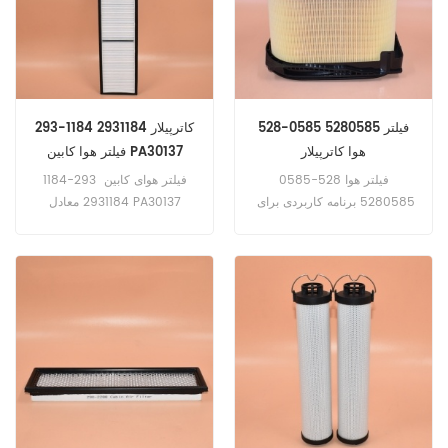
528-0585 5280585 فیلتر
293-1184 2931184 کاترپیلار
هوا کاترپیلار
فیلتر هوا کابین PA30137
AF55782 SC90007
فیلتر هوا 528-0585
فیلتر هوای کابین 293-1184
APG1120
5280585 برنامه کاربردی برای
2931184 معادل PA30137
کاترپیلار 910M:H22,D3K:JPJ
AF55782 SC90007 APG1120
KF2 KFF KL2 KLL,D4K:KM2
SKL46621 PF18623 کاربرد
KMKR2 KRR,D5K:KW2 KWW
برای بیل مکانیکی کاترپیلار، حمل
RRE TRF.
کننده مواد.