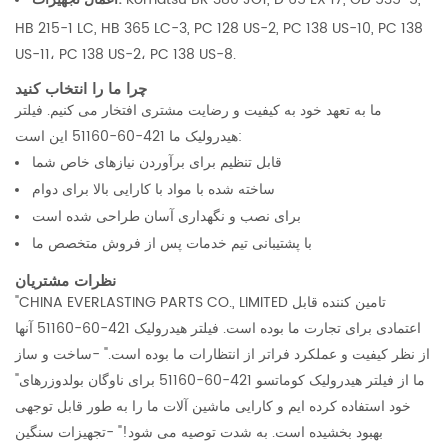
HB 215-1 LC, HB 365 LC-3, PC 128 US-2, PC 138 US-10, PC 138
US-11، PC 138 US-2، PC 138 US-8.
چرا ما را انتخاب کنید
ما به تعهد خود به کیفیت و رضایت مشتری افتخار می کنیم. فیلتر
هیدرولیک ما 421-60-51160 این است:
قابل تنظیم برای برآوردن نیازهای خاص شما
ساخته شده با مواد با کارایی بالا برای دوام
برای نصب و نگهداری آسان طراحی شده است
با پشتیبانی تیم خدمات پس از فروش متخصص ما
نظرات مشتریان
"CHINA EVERLASTING PARTS CO., LIMITED تامین کننده قابل
اعتمادی برای تجارت ما بوده است. فیلتر هیدرولیک 421-60-51160 آنها
از نظر کیفیت و عملکرد فراتر از انتظارات ما بوده است." -ساخت و ساز
"ما از فیلتر هیدرولیک کوماتسو 421-60-51160 برای ناوگان بولدوزرهای
خود استفاده کرده ایم و کارایی ماشین آلات ما را به طور قابل توجهی
بهبود بخشیده است. به شدت توصیه می شود!" -تجهیزات سنگین