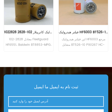
فیلتر هیدرولیک HF6003 BT526-10 P161267 HC-7935 LFH4935
فیلتر اصلی هیدرولیک کاترپیلار 102-2828 1022828
این فیلتر هیدرولیک HF6003 مرجع
102-2828 معادل Fleetguard
متقابل BT526-10 P161267 HC-
HF6551، Baldwin BT8853-MPG،
7935 LFH4935 ، درخواست برای بلوا
CAT 156-0214، Case N14232،
ناکس PF35. PF500 (John Deere
John Deere RE39390 می باشد.
6414D eng). Bobcat Melroe 540-
شماره قطعه: 102-2828، 1022828
13112 (Kohler K582S eng). 542B
نام قسمت: فیلتر هیدرولیک مارک:
(فورد VSG411 eng). Ingersoll
کاترپیلار
Rand P100AWD ؛ P110AWD.
P100AWF ؛ P100WF ؛ P125AWF ؛
ثبت نام به ایمیل ما ایمیل
P125WF. P100BWD ؛ P100CWD ؛
P110BWD