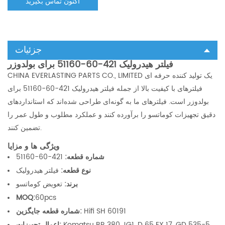
اکنون تماس بگیرید
جزئیات
فیلتر هیدرولیک 421-60-51160 برای بولدوزر
CHINA EVERLASTING PARTS CO., LIMITED یک تولید کننده حرفه ای
فیلترهای با کیفیت بالا از جمله فیلتر هیدرولیک 421-60-51160 برای
بولدوزر است. فیلترهای ما به گونه‌ای طراحی شده‌اند که استانداردهای
دقیق تجهیزات کوماتسو را برآورده کنند و عملکرد مطلوب و طول عمر را
تضمین کنند.
ویژگی ها و مزایا
شماره قطعه:
421-60-51160
نوع قطعه:
فیلتر هیدرولیک
برند:
تعویض کوماتسو
MOQ:
60pcs
Hifi SH 60191
شماره قطعه جایگزین:
Komatsu BR 380 JG1, D 65 EX 17, GD 535-5,
اعمال تجهیزات: