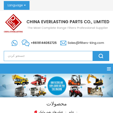
Language
+8618144082725
Sales@filters-king.com
محصولات
خانه
فیلترهای هیدرولیک