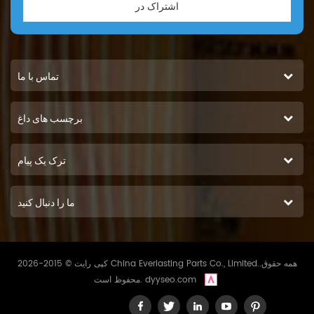
اشتراک در
تماس با ما
برچسب های داغ
ترک یک پیام
ما را دنبال کنید
کپی رایت © 2015-2026 China Everlasting Parts Co., Limited..همه حقوق
dyyseo.com
محفوظ است.