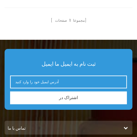
هیدرولیک 07063-01100
P557380 HF6101 برای کوماتسو
D155 D50A D50P D50PL
صفحات]
[ مجموعا
1
PC100 PC100-1 PC100-2
PC100-3 PC150LC PC160
PC1600-1 PW170-6 WA180-
3 WA300-1 استفاده می‌شود.
ثبت نام به ایمیل ما ایمیل
اشتراک در
تماس با ما