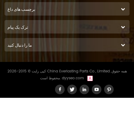
برچسب های داغ
ترک یک پیام
ما را دنبال کنید
کپی رایت © 2015-2026 China Everlasting Parts Co., Limited..همه حقوق
dyyseo.com
محفوظ است.