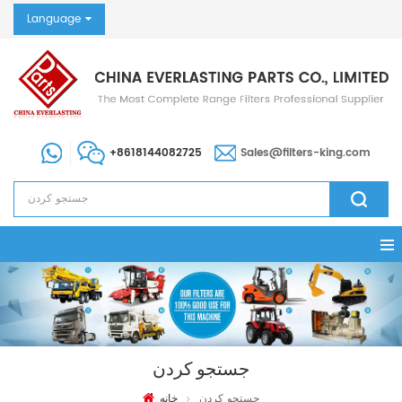
Language
+8618144082725
Sales@filters-king.com
جستجو کردن
جستجو کردن
خانه