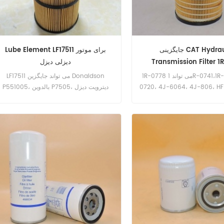
جایگزینی CAT Hydraulic
Lube Element LF17511 برای موتور
Transmission Filter 1
دیزلی دیزل
1R-0778 می تواند 1R-0741،1R-0778، 1R-
LF17511 می تواند جایگزین Donaldson
0720، 4J-6064، 4J-806، H
P551005، بالدوین P7505، دیترویت دیزل
3132 را جایگزین کند. نام قسمت: فیلتر انتقال
A4721800109، A4721800509، مرسدس
هیدرولیک شماره قطعه: 1R-0778، 1R0778
بنز A4721800309، A4721840525 شود.
مارک: CAT
شماره بخش: LF17511 نام قطعات: فیلتر
روغن نام تجاری: Fleetguard