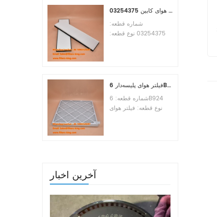
MOQ:60pcs
مرجع متقابل فیلتر هوای کابین 03254375
شماره قطعه:
03254375 نوع قطعه:
فیلتر هوای کابین نام
تجاری: جایگزین
Manitowoc حداقل
سفارش: 20 عدد
فیلتر هوای پلیسه‌دار 6B924 MERV 8
شماره قطعه: 6B924
نوع قطعه: فیلتر هوای
پلیسه دار امتیاز MERV: 8
نام تجاری: تعویض هواساز
حداقل سفارش: 20 عدد
آخرین اخبار