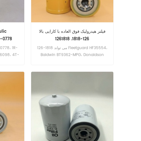
فیلتر هیدرولیک فوق العاده با کارایی بالا
R-0778
126-1818، 1261818
126-1818 می تواند Fleetguard HF35554،
F6098، 4T-
Baldwin BT9362-MPG، Donaldson
P179343، Case 254353A1 را جایگزین کند.
نام قسمت: فیلتر هیدرولیک شماره پلاک:
126-1818، 1261818 مارک: کاترپیلار