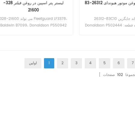
لیستر پتر اسپین در روغن فیلتر 328-
21600
26312-83C10 می تواند جایگزین
328-21600 می تواند Fleetguard LF3378،
Donaldson P502444 شود. شماره قطعه:
Baldwin B7099، Donaldson P550942
26312-83C10 نام قطعات: فیلتر روغن نام
را جایگزین کند. شماره قطعه: 328-21600
تجاری: Hyundai
نام قطعات: فیلتر روغن مارک: لیستر پتر
7
6
5
4
3
2
1
اولین
مجموعا
102