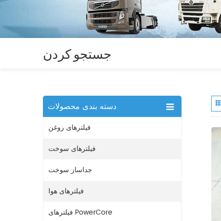
جستجو کردن
دسته بندی محصولات
فیلترهای روغن
فیلترهای سوخت
جداساز سوخت
فیلترهای هوا
فیلترهای PowerCore