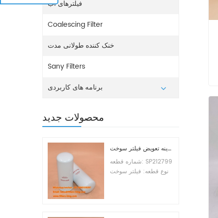
فیلترهای آب
Coalescing Filter
خنک کننده طولانی مدت
Sany Filters
برنامه های کاربردی
تر
محصولات جدید
هزینه تعویض فیلتر سوخت SP212799
شماره قطعه: SP212799
نوع قطعه: فیلتر سوخت
نام تجاری: جایگزین
لیوگانگ حداقل سفارش:
60 عدد سازگاری:
تجهیزات لیوگانگ.