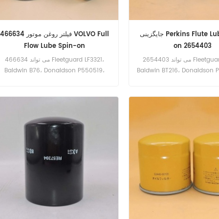
جایگزینی Perkins Flute Lube Spin-
فیلتر روغن موتور 466634 VOLVO Full
Flow Lube Spin-on
on 2654403
2654403 می تواند Fleetguard LF701،
466634 می تواند Fleetguard LF3321،
Baldwin BT216، Donaldso را
Baldwin B76، Donaldson P550519،
. نام قسمت: فیلتر روغن شماره
Mack 485GB3191، INGERSOLL-RAND
د: پرکینز
85401909 را جایگزین کند. نام قسمت: فیل
روغن شماره پلاک: 466634 مارک: VOLVO