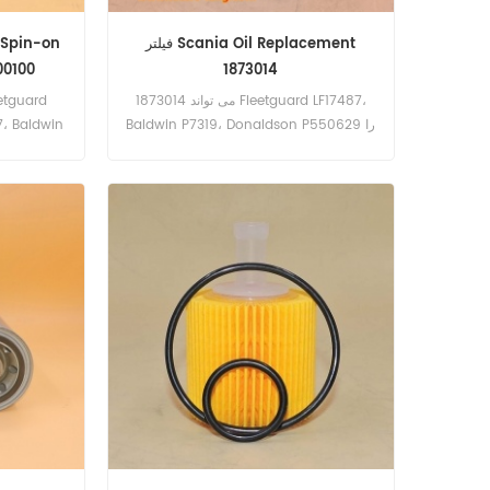
فیلتر Scania Oil Replacement
00100
1873014
1873014 می تواند Fleetguard LF17487،
Baldwin P7319، Donaldson P550629 را
7، Baldwin
جایگزین کند. شماره قطعه: 1873014 نام
8
قطعات: فیلتر روغن مارک: اسکانیا