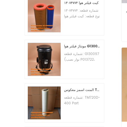
کیت فیلتر هوا ۱۳۰۷۴۷۷۴
شماره قطعه: ۱۳۰۷۴۷۷۴
نوع قطعه: کیت فیلتر هوا
نام تجاری: جایگزینی
Weichai حداقل
سفارش: 20 عدد
مونتاژ فیلتر هوا G130097 P537876 P5357877
شماره قطعه: G130097
(نوار نصب P013722،
مجموعه کاور P538259،
گیره P776033) نوع
قطعه: مجموعه فیلتر هوا
نام تجاری: جایگزین
دونالدسون حداقل
المنت اسمز معکوس TM720D-400 TM720D400
سفارش: 20 عدد
شماره قطعه: TM720D-
400 Part
Type:Reverse
Osmosis Element
Brand:Toray
Replacement