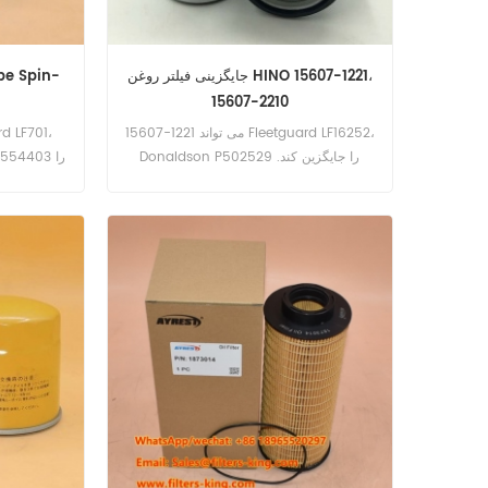
جایگزینی فیلتر روغن HINO 15607-1221،
15607-2210
15607-1221 می تواند Fleetguard LF16252،
Donaldson P502529 را جایگزین کند.
n P554403
شماره قطعه: 15607-1221، 15607-2210 نام
جایگزین کند
قطعات: فیلتر روغن نام تجاری: HINO
قطعه: 2654403 برن