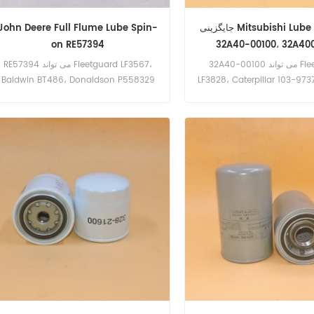
جایگزینی Mitsubishi Lube Spin-on
John Deere Full Flume Lube Spin-
on RE57394
32A40-00100، 32A40
32A40-00100 می تواند Fleetguard
RE57394 می تواند Fleetguard LF3567،
Baldwin BT486، Donaldson P558329
LF3828، Caterpillar 103-973
B7131، Donaldson P50245 را جایگزین
را جایگزین کند. شماره پورت: RE57394 نام
کند. شماره قطعه: 32A40-00100،
قطعات: فیلتر روغن مارک: جان Deere
32A4000100 نام قطعات: فیلتر روغن نام
تجاری: میتسوبیشی