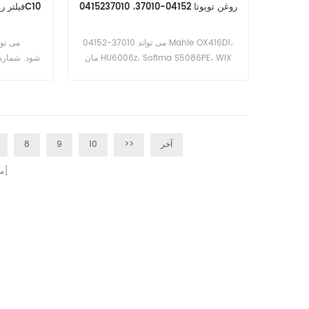
روغن تویوتا 04152-37010، 0415237010
فیلتر روغن موتور هیوندای 26312-83C10
04152-37010 می تواند Mahle OX416D1،
مان HU6006z، Sofima S5086PE، WIX
WL7472،57064 را جایگزین کند. شماره
قطعه: 04152-37010، 0415237010 نام
قطعات: فیلتر روغن نام تجاری: تویوتا
آخر
>>
10
9
8
صفحات]
[ 