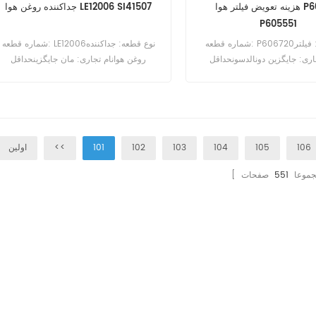
هزینه تعویض فیلتر هوا P606720
جداکننده روغن هوا LE12006 SI41507
P605551
شماره قطعه: P606720نوع قطعه: فیلتر
شماره قطعه: LE12006نوع قطعه: جداکننده
اری: جایگزین دونالدسونحداقل
روغن هوانام تجاری: مان جایگزینحداقل
سفارش: 20 عدد
سفارش: 20 عدد
106
105
104
103
102
101
<<
اولین
مجموعا
551