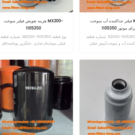
فیلتر جداکننده آب سوخت K2000-
هزینه تعویض فیلتر سوخت MX200-
11053 برای موتور
1105350
شماره قطعه: K2000-1105350نوع قطعه:
شماره قطعه: MX200-1105350نوع قطعه:
اکننده آب و سوخت/پیش فیلتر
فیلتر سوختنام تجاری: جایگزین یوچایحداقل
ری: جایگزین یوچایحداقل سفارش:
سفارش: 60 عددفیلتر سوخت MX200-
60 عددفیلتر جداکننده آب سوخت K2000-
1105350 برای موتور Yuchai استفاده
1105350 معادل SN35047 برای موتور
می‌شود.
YuChai.