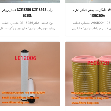
جایگزینی پیش فیلتر دیزل A60B00-
فیلتر روغن DZ118286 DZ118243 برای
5310N
1105350A
شماره قطعه: A60B00-1105350Aنوع
شماره قطعه: DZ118286نوع قطعه: فیلتر
فیلتر دیزلنام تجاری: جایگزین
روغن موتورنام تجاری: جان دیر جایگزینحداقل
حداقل سفارش: 60 عدد
سفارش: 60 عددفیلتر روغن DZ118286 با ک
مرجع P551352 LF3703 36881696 برای
John Deere 1170 1175H 1450 3400 5215
5215F/V 5310N 5315 استفاده می‌شود.