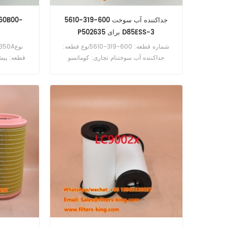
جداکننده آب سوخت 600-319-5610
P502635 برای D85ESS-3
شماره قطعه: 600-319-5610نوع قطعه:
جداکننده آب سوختنام تجاری: کوماتسو
قطعه: پیش 
جایگزینحداقل سفارش: 60 عدد600-319-
یوچای
5610 مرجع متقاطع جداکننده آب سوخت
P502635 برای کوماتسو D 85 ESS-3، HB
205-1 MO، HB 215-1 LC MO، PC 200-8
MO، PC 220-8 MO، PC 300-8 LC MO،
PC 350-8 LC MO استفاده کنید.