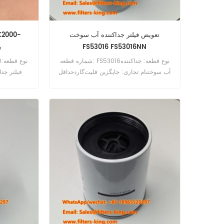
تعویض فیلتر جداکننده آب سوخت
FS53016 FS53016NN
50
شماره قطعه: FS53016نوع قطعه: جداکننده
آب سوختنام تجاری: جایگزین فلیت‌گاردحداقل
فیلتر جد
سفارش: 60 عدد
دیزلنام تجا