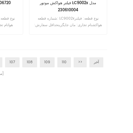
فیلتر هواکش موتور LC9002x مدل
230610004
شماره قطعه: LC9002xنوع قطعه: فیلتر
هواکشنام تجاری: مان جایگزینحداقل سفارش:
هوانام تج
20 عدد
آخر
>>
110
109
108
107
صفحات]
[ 