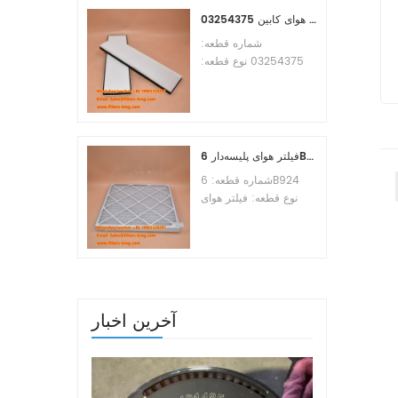
MOQ:60pcs
مرجع متقابل فیلتر هوای کابین 03254375
شماره قطعه:
03254375 نوع قطعه:
فیلتر هوای کابین نام
تجاری: جایگزین
Manitowoc حداقل
سفارش: 20 عدد
فیلتر هوای پلیسه‌دار 6B924 MERV 8
شماره قطعه: 6B924
نوع قطعه: فیلتر هوای
پلیسه دار امتیاز MERV: 8
نام تجاری: تعویض هواساز
حداقل سفارش: 20 عدد
آخرین اخبار