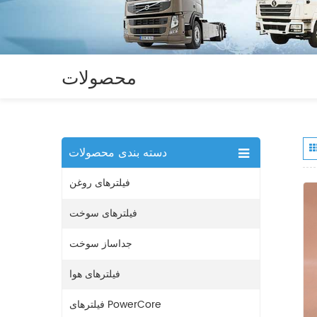
محصولات
دسته بندی محصولات
فیلترهای روغن
فیلترهای سوخت
جداساز سوخت
فیلترهای هوا
فیلترهای PowerCore