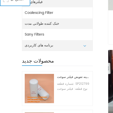
فیلترهای آب
Coalescing Filter
خنک کننده طولانی مدت
Sany Filters
برنامه های کاربردی
محصولات جدید
هزینه تعویض فیلتر سوخت SP212799
شماره قطعه: SP212799
نوع قطعه: فیلتر سوخت
نام تجاری: جایگزین
لیوگانگ حداقل سفارش:
60 عدد سازگاری:
تجهیزات لیوگانگ.