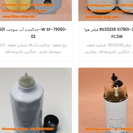
فیلتر هوا RS30238 S17801-3360 برای
جداکننده آب سوخت 501--79050
02
FC3W
شماره قطعه: RS30238نوع قطعه: فیلتر
شماره قطعه: 501-Wنوع قطعه: جداکنن
ی: جایگزین بالدوینحداقل سفارش:
سوختنام تجاری: جایگزین بالدوینحداقل
20 عددمرجع متقابل فیلتر هوای RS30238
سفارش: 60 عدد
Hino FC3J FC3W FC4J.