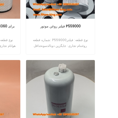
فیلتر روغن موتور P559000
شماره قطعه: P559000نوع قطعه: فیلتر
روغننام تجاری: جایگزین دونالدسونحداقل
هوانام تجار
سفارش: 60 عدد
برای 