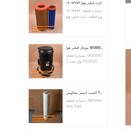
کیت فیلتر هوا ۱۳۰۷۴۷۷۴
شماره قطعه: ۱۳۰۷۴۷۷۴
نوع قطعه: کیت فیلتر هوا
نام تجاری: جایگزینی
Weichai حداقل
سفارش: 20 عدد
د
مونتاژ فیلتر هوا G130097 P537876 P5357877
شماره قطعه: G130097
(نوار نصب P013722،
مجموعه کاور P538259،
گیره P776033) نوع
قطعه: مجموعه فیلتر هوا
نام تجاری: جایگزین
دونالدسون حداقل
المنت اسمز معکوس TM720D-400 TM720D400
سفارش: 20 عدد
شماره قطعه: TM720D-
400 Part
Type:Reverse
Osmosis Element
Brand:Toray
Replacement