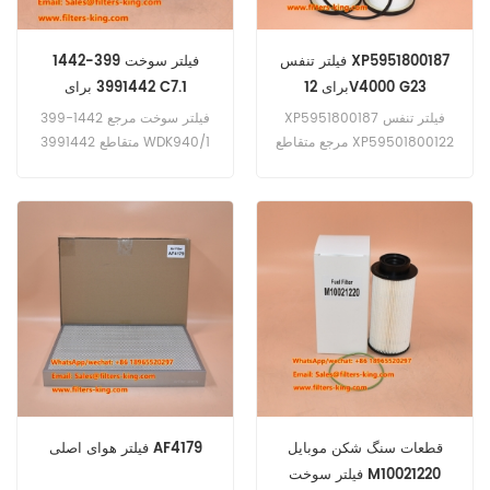
فیلتر تنفس XP5951800187
فیلتر سوخت 399-1442
برای 12V4000 G23
3991442 برای C7.1
XP5951800187 فیلتر تنفس
399-1442 فیلتر سوخت مرجع
مرجع متقاطع XP59501800122
متقاطع 3991442 WDK940/1
XP59501800123 استفاده برای
از YA00051589 برای
Caterpillar C7.1 C4.4 C7.1
MTU 12V 4000 G23,16V
4000 G23.
Marine استفاده کنید.
قطعات سنگ شکن موبایل
فیلتر هوای اصلی AF4179
فیلتر سوخت M10021220