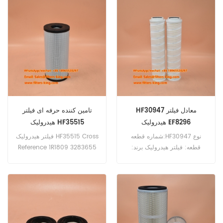
HF30947 معادل فیلتر
تامین کننده حرفه ای فیلتر
هیدرولیک EF8296
هیدرولیک HF35515
شماره قطعه:HF30947 نوع
فیلتر هیدرولیک HF35515 Cross
قطعه: فیلتر هیدرولیک برند:
Reference 1R1809 3283655
تعویض Fleetguard
PT9429-MPG P573354
MOQ:60pcs
WL10009 استفاده برای تجهیزات
کاترپیلار، کامیون های خارج از
بزرگراه.