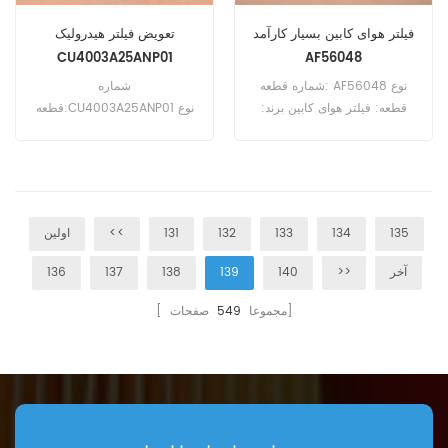
فیلتر هوای کابین بسیار کارآمد
تعویض فیلتر هیدرولیک
CU4003A25ANP01
AF56048
شماره قطعه: AF56048 نوع
شماره
قطعه: فیلتر هوای کابین برند:
قطعه:CU4003A25ANP01 نوع
تعویض Fleetguard MOQ: 20
قطعه: فیلتر هیدرولیک برند:MP
عدد
Filtri Replacement
MOQ:60pcs
135
134
133
132
131
<<
اولین
آخر
>>
140
139
138
137
136
صفحات]
[ مجموعا
549