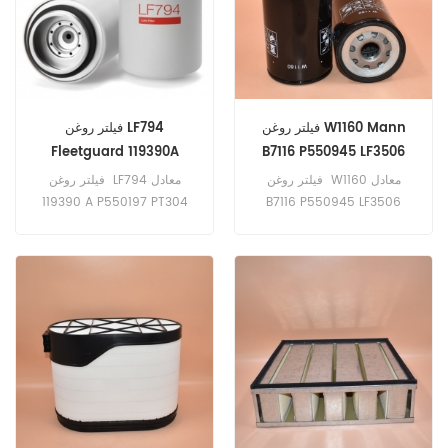
زمان سرویس را از 1.5-2 ساعت
به تقریبا 20 دقیقه بدون نیاز به
ابزار خاصی کاهش می دهند.
فیلتر روغن W1160 Mann
فیلتر روغن LF794
Fleetguard 119390A
B7116 P550945 LF3506
P550197 PT304
51.05501-7165
فیلتر روغن W1160 معادل
فیلتر روغن LF794 معادل
100125ASA
119390A P550197 PT304
B7116 P550945 LF3506
51.05501-7165 LFP8099
100125ASA 51700 برای
PH5353 برای کامیون های
موتورهای کوهلر، تسمه لینک،
MAN.
تجهیزات الیور؛ موتورهای
Waukesha.