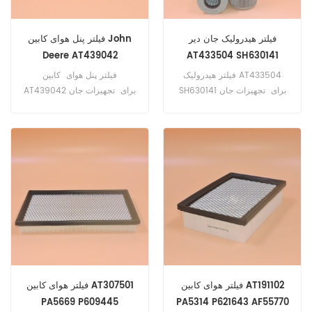
فیلتر هیدرولیک جان دیر
فیلتر پنل هوای کابین John
Deere AT439042
AT433504 SH630141
فیلتر هیدرولیک AT433504
فیلتر پنل هوای کابین
SH630141 برای تجهیزات جان
AT439042 برای تجهیزات جان
دیر.
دیر.
فیلتر هوای کابین AT191102
فیلتر هوای کابین AT307501
PA5669 P609445
PA5314 P621643 AF55770