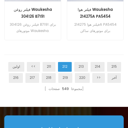
فیلتر هوا Waukesha
فیلتر روغن Waukesha
304126 B7191
214275A PA5454
فیلتر هوا 214275A PA5454
فیلتر روغن 304126 B7191 برای
برای موتورهای ساکن
موتورهای Waukesha.
Waukesha VHP 12، 16 سیلندر.
215
214
213
212
211
<<
اولین
آخر
>>
220
219
218
217
216
صفحات]
[ مجموعا
549