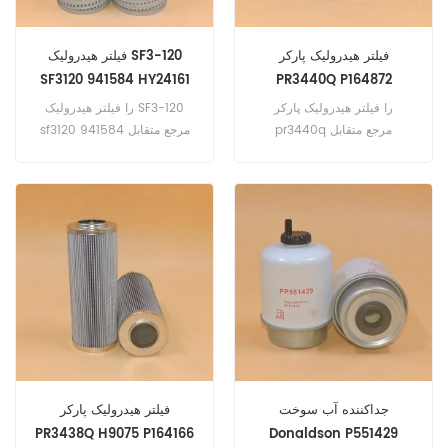
فیلتر هیدرولیک پارکر
فیلتر هیدرولیک SF3-120
SF3120 941584 HY24161
PR3440Q P164872
SH53161
H9072-V HF7467
را فیلتر هیدرولیک پارکر
را فیلتر هیدرولیک SF3-120
pr3440q مرجع متقابل
sf3120 مرجع متقابل 941584
HY24161 SH53161..
p164872 H9072-V HF7467 h
c9600fut4z درخواست برای
case IHC 1390(unspecified
eng). 1394(unspecified
eng). 1490; 1494 (eng.
نامشخص).volvo L120E(D7D
eng). L180E(eng D12C).
L90D(TD63KBE eng).
جداکننده آب سوخت
فیلتر هیدرولیک پارکر
PR3438Q H9075 P164166
Donaldson P551429