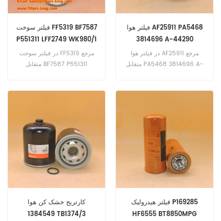
فیلتر هوا AF25911 PA5468
فیلتر سوخت FF5319 BF7587
P551311 LFF2749 WK980/1
3814696 A-44290
P500956
در فیلتر هوا AF25911 مرجع
در فیلتر سوخت FF5319 مرجع
متقابل PA5468 3814696 A-
متقابل BF7587 P551311
44290 P500956 نرم افزار
LFF2749 WK980/1 نرم افزار
برای کامینز (CUMMINS-
برای کاترپیلار 16G(3406 eng).
6BTA).
16G (انگلیسی نامشخص). 16G
(انگلیسی نامشخص). 1 Volvo
FE42; FE42T (کاترپیلار 3176
eng). FE64 (کاترپیلار 3176
eng)
فیلتر هیدرولیک P169285
کارتریج خشک کن هوا
1384549 TB1374/3
HF6555 BT8850MPG