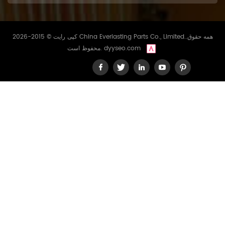
کپی رایت © 2015-2026 China Everlasting Parts Co., Limited..همه حقوق
dyyseo.com
محفوظ است.