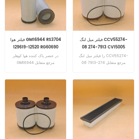
فیلتر میل لنگ CCV55274-
فیلتر هوا GM16944 RS3704
129619-12520 RG60690
08 274-7913 CV15005
CV55018 SBL88017
را فیلتر میل لنگ CCV55274-
در عنصر پاک کننده هوا کوهلر
08 مرجع متقابل 274-7913
GM16944 مرجع متقابل
RS3704 129619-12520
CV15005 CV55018
SBL88017 55274-08 رسانه
RG60690، نرم افزار برای
جایگزین برای واحد CCV Racor
Kobelco SK035SR (انگلیسی
CCV 6000 است.
نامشخص). SK035SR
(Yanmar 3TNE84-YBD
eng). SK40SR (انگلیسی
نامشخص). SK40SR (Yanmar
4TNE84 eng). SK45SR-2
(Yanmar 4TNE88 eng).