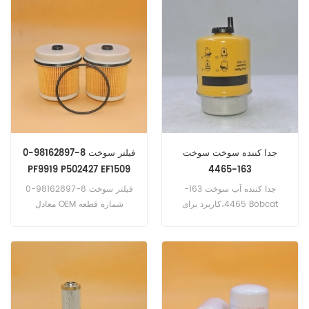
SR4B) موتور - ژنراتور مجموعه
(D0834 10.220 2008-00
(D0834 10.240 2005-00
(3508 3508C 3512 3516
3512 محصولات (3508B
(D0836LFL40 نئوپلان
3508C 3512 3512C) موتور -
Centroliner / Centroliner
صنعتی محصولات (3508
تکامل N 4516 199kw 271HP
2006-00 (D2066LUH21
3508B 3508C 3512 3512
3516 3516B)
Eng) .viseon C10 213 کیلو
وات 290HP 2010-00
(D0836LOH60 EEV؛ EURO 5
EV).
جدا کننده سوخت سوخت
فیلتر سوخت 8-98162897-0
PF9919 P502427 EF1509
163-4465
33937
جدا کننده آب سوخت 163-
فیلتر سوخت 8-98162897-0
4465،کاربرد برای Bobcat
معادل OEM شماره قطعه
PF9919 P502427 EF1509
Melroe 963 (Perkins
1004.40T T2566 (Perkins
33937کاربرد برای Isuzu
NQR75 2008-00
1004.40T T3071 (Perkins
1004.40T eng) .caterpillar
3054؛ 3056 311C (کاترپیلار
312 312b (پرکینز مهندس) 315؛