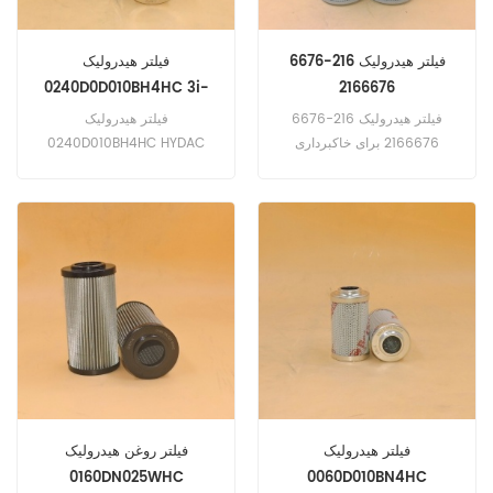
فیلتر هیدرولیک 216-6676
فیلتر هیدرولیک
0240D0D010BH4HC 3i-
2166676
1927 BE240P12AH
فیلتر هیدرولیک 216-6676
فیلتر هیدرولیک
14390812 v0244B2H10
2166676 برای خاکبرداری
0240D010BH4HC HYDAC
311FLRR 320D 349F 385C
مرجع متقابل 3i-1927
BE240P12AH 14390812
v0244B2H10
DC2401A10AHPXX AP58552
HFE30010H
فیلتر هیدرولیک
فیلتر روغن هیدرولیک
0160DN025WHC
0060D010BN4HC