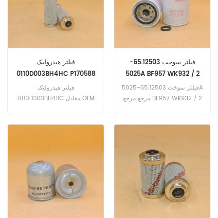
315b (پرکینز مهندس) 317؛
317N (پرکینز مهندس) fg
ویلسون P150E (Perkins 1006
P65E (Perkins 1004 مهندسی
فیلتر سوخت 65.12503-
فیلتر هیدرولیک
0110D003BH4HC P170588
5025A BF957 WK932 / 2
R928017154 DE0114B2H03
P550105 600-311-8321
فیلتر سوخت 65.12503-5025A
فیلتر هیدرولیک
BE110P03AH
مرجع مرجع BF957 WK932 / 2
0110D003BH4HC معادل OEM
P550105 600-311-
شماره قطعه P170588
8321،کاربرد برای Bobcat
R928017154 DE0114B2H03
BE110P03AH
Melroe 870 (Cummins
NT885 M870 (Cummins
NT855 مهندسی) BOMAG
K300 (Cummins v8-540
K300؛ K301؛ K401
(Cummins v504c eng)
.cummins 150 155 210 210
230 240 400 . C160؛ C175؛
CS180؛ CT190 jn100؛ jn130