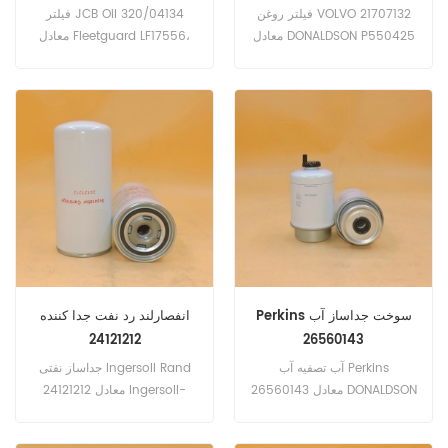
فیلتر روغن VOLVO 21707132
فیلتر JCB Oil 320/04134
معادل DONALDSON P550425
معادل Fleetguard LF17556،
می باشد. AMERICAN PARTS-
Baldwin B7350، JCB
92660؛ BALDWIN-B7409،
320/04133، Alco SP-1294 ...
B7685 ... پ شماره هنر:
شماره پلاک: 320/04134،
21707132 نام قسمت: فیلتر
32004134 نام قسمت: فیلتر
روغن مارک: VOLVO
روغن مارک: JCB
Perkins سوخت جداساز آب
انفصارلند رد نفت جدا کننده
24121212
26560143
آب تصفیه آب Perkins
جداساز نفتی Ingersoll Rand
26560143 معادل DONALDSON
24121212 معادل Ingersoll-
P551424 می باشد. AC
Rand 22388045، 89259337
DELCO-GF647، TP1263؛
است؛ Doosan 89259337،