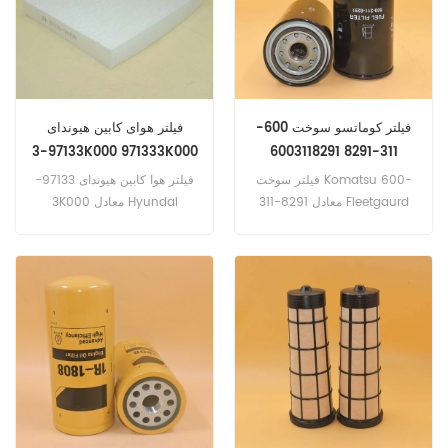
سوخت نام تجاری: Yanmar
فیلتر کوماتسو سوخت 600-
فیلتر هوای کابین هیوندای
97133-3K000 971333K000
311-8291 6003118291
97133-2B010
فیلتر سوخت Komatsu 600-
فیلتر هوا کابین هیوندای 97133-
311-8291 معادل Fleetgaurd
3K000 معادل Hyundai
FF5253، Baldwin BF7546،
97133-2B010، بالدوین PA4334
Komatsu 600-311-
است. شماره قطعه: 97133-
8321،600-311-8292، هیتاچی
3K000، 971333K000 نام
4192631 می باشد. شماره
قسمت: فیلتر هوای کابین نام
قطعه: 600-311-8291،
تجاری: Hyundai
6003118291 نام قسمت: فیلتر
سوخت مارک: Komatsu