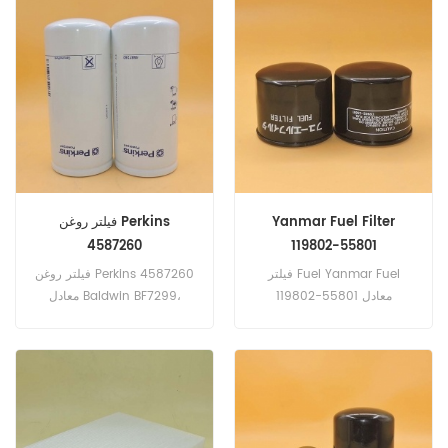
Wix P26A734، Baldwin
AMERICAN PARTS-95532،
95534 ... شماره قطعه:
OAS98060 ... شماره قطعه:
26560143 نام قسمت: جداساز
24121212 نام قسمت: جدا کننده
سوخت برند: پرکینز
روغن هوا مارک: Ingersoll
Rand
Yanmar Fuel Filter
فیلتر روغن Perkins
4587260
119802-55801
11980255801
فیلتر Fuel Yanmar Fuel
فیلتر روغن Perkins 4587260
119802-55801 معادل
معادل Baldwin BF7299،
Fleetgaurd LF691A، CAT 1R-
Fleetguard FF270، Baldwin
0716، 244-4484، 275-
BF9887، John Deere
MIU800645، Yanmar
2604،1R-1808 می باشد.
11980255800 می باشد. شماره
شماره قطعه: 4587260 نام
قطعه: 119802-55801،
قسمت: فیلتر روغن برند: پرکینز
11980255801 نام قسمت: فیلتر