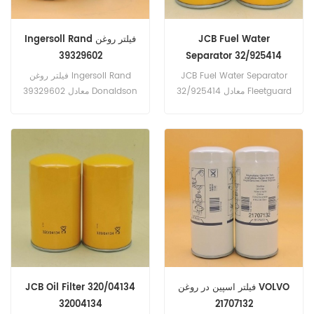
JCB Fuel Water
Ingersoll Rand فیلتر روغن
39329602
Separator 32/925414
32925414
JCB Fuel Water Separator
فیلتر روغن Ingersoll Rand
32/925414 معادل Fleetguard
39329602 معادل Donaldson
P559418، AC DELCO-X2،
FS19519، Baldwin BF1271،
Cummins 3942533 است.
X47، AGCO-V21020822 ...
شماره بخشی: 32/925414،
شماره قطعه: 39329602 نام
32925414 نام قسمت: جداساز
قسمت: فیلتر روغن مارک:
سوخت مارک: JCB
Ingersoll Rand
فیلتر اسپین در روغن VOLVO
JCB Oil Filter 320/04134
32004134
21707132