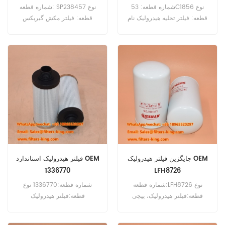
شماره قطعه: 53C1856 نوع
شماره قطعه: SP238457 نوع
قطعه: فیلتر تخلیه هیدرولیک نام
قطعه: فیلتر مکش گیربکس
تجاری: جایگزین لیوگانگ حداقل
حداقل سفارش: 60 عدد
سفارش: 60 عدد سازگاری:
تجهیزات لیوگانگ.
جایگزین فیلتر هیدرولیک OEM
فیلتر هیدرولیک استاندارد OEM
1336770
LFH8726
شماره قطعه:LFH8726 نوع
شماره قطعه:1336770 نوع
قطعه:فیلتر هیدرولیک، پیچی
قطعه:فیلتر هیدرولیک
(اسپین-آن) برند:Luberfiner
برند:Hydac Replacement
Replacement حداقل
حداقل مقدار سفارش:60pcs