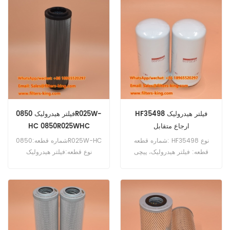
سفارش:60pcs
HF35498 فیلتر هیدرولیک
فیلتر هیدرولیک 0850R025W-
ارجاع متقابل
HC 0850R025WHC
شماره قطعه: HF35498 نوع
شماره قطعه:0850R025W-HC
قطعه: فیلتر هیدرولیک، پیچی
نوع قطعه:فیلتر هیدرولیک
برند: جایگزین Fleetguard
برند:جایگزین Hydac حداقل
حداقل مقدار سفارش: 60 عدد
مقدار سفارش:60 عدد