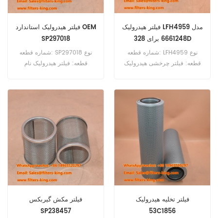
فیلتر هیدرولیک LFH4959 مدل
فیلتر هیدرولیک استاندارد OEM
6661248 برای 328D
SP297018
شماره قطعه: LFH4959 نوع
شماره قطعه: SP297018 نوع
قطعه: فیلتر چرخشی هیدرولیک
قطعه: فیلتر هیدرولیک نام
نام تجاری: لوبرفینر جایگزین
تجاری: جایگزین لیوگانگ حداقل
حداقل سفارش: 60 عدد
سفارش: 60 عدد
سازگاری: بابکت ۲۲۰ ۲۲۵ ۳۲۵
۳۲۵D ۳۲۸ ۳۲۸D ۳۲۸G ۳۲۹ ۳۳۱
۳۳۱D ۳۳۱E ۷۶۳H ۷۷۳G ۸۷۳G
A220 A300 E17 S100 S130
S160 S205 T190 T200 T2250
T320 V417.
فیلتر تخلیه هیدرولیک
فیلتر مکش گیربکس
SP238457
53C1856