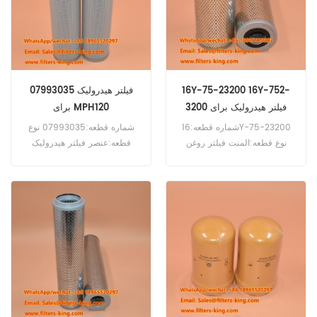
16Y-75-23200 16Y-752-
07993035 فیلتر هیدرولیک
3200 فیلتر هیدرولیک برای
برای MPH120
SD16
شماره قطعه:16Y-75-23200
شماره قطعه:07993035 نوع
نوع قطعه:المنت فیلتر روغن
قطعه:عنصر فیلتر هیدرولیک
هیدرولیک برند:جایگزین Shantui
برند:جایگزین Bomag حداقل
حداقل مقدار سفارش:60 عدد
مقدار سفارش:60 عدد
سازگاری:Shantui SD16 SD22
سازگاری:Bomag MPH120
MPH122 MPH125 RS460
SD32 SD32 TY220 TY230
RS500 RS650.
TY320.