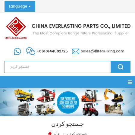
Language
+8618144082725
Sales@filters-king.com
جستجو کردن
جستجو کردن
خانه